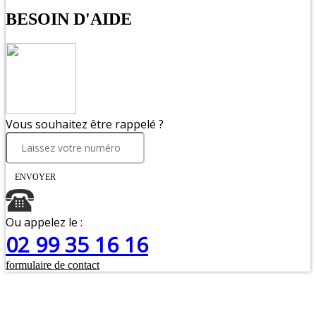
CR Bât
|
Mentions légales
|
Politique de
confidentialité
|
Plan de site
Page load link
BESOIN D'AIDE
Vous souhaitez être rappelé ?
ENVOYER
Ou appelez le :
02 99 35 16 16
formulaire de contact