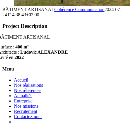
BÂTIMENT ARTISANAL
Cohérence Communication
2024-07-
24T14:38:43+02:00
Project Description
BÂTIMENT ARTISANAL
urface :
400 m²
rchitecte :
Ludovic ALEXANDRE
Livré en
2022
Menu
Accueil
Nos réalisations
Nos références
Actualités
Entreprise
Nos missions