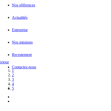
Nos références
Actualités
Entreprise
Nos missions
Recrutement
Retour
Contactez-nous
1
2
3
4
5