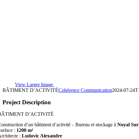
View Larger Image
BÂTIMENT D’ACTIVITÉ
Cohérence Communication
2024-07-24T
Project Description
BÂTIMENT D’ACTIVITÉ
onstruction d’un bâtiment d’activité – Bureau et stockage à
Noyal Sur 
urface :
1200 m²
rchitecte :
Ludovic Alexandre