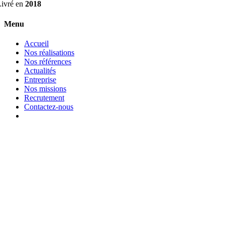
Livré en
2018
Menu
Accueil
Nos réalisations
Nos références
Actualités
Entreprise
Nos missions
Recrutement
Contactez-nous
Nos coordonnées
02 99 35 16 16
3 Bis Rue de Paris
35 510 Cesson Sévigné
Du Lundi au Vendredi :
8h30 - 12h30 / 13h30 - 17H30
Retrouvez-nous