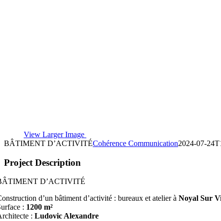
View Larger Image
BÂTIMENT D’ACTIVITÉ
Cohérence Communication
2024-07-24T
Project Description
BÂTIMENT D’ACTIVITÉ
onstruction d’un bâtiment d’activité : bureaux et atelier à
Noyal Sur Vi
urface :
1200 m²
rchitecte :
Ludovic Alexandre
Livré en
2018