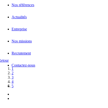
Nos références
Actualités
Entreprise
Nos missions
Recrutement
Retour
Contactez-nous
1
2
3
4
5