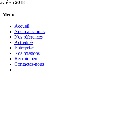
Menu
Accueil
Nos réalisations
Nos références
Actualités
Entreprise
Nos missions
Recrutement
Contactez-nous
Nos coordonnées
02 99 35 16 16
3 Bis Rue de Paris
35 510 Cesson Sévigné
Du Lundi au Vendredi :
8h30 - 12h30 / 13h30 - 17H30
Retrouvez-nous