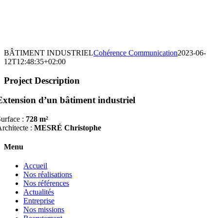
BÂTIMENT INDUSTRIEL
Cohérence Communication
2023-06-
12T12:48:35+02:00
Project Description
Extension d’un bâtiment industriel
urface :
728 m²
rchitecte :
MESRÉ Christophe
Menu
Accueil
Nos réalisations
Nos références
Actualités
Entreprise
Nos missions