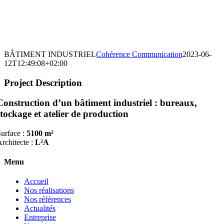
BÂTIMENT INDUSTRIEL
Cohérence Communication
2023-06-
12T12:49:08+02:00
Project Description
Construction d’un bâtiment industriel : bureaux,
stockage et atelier de production
urface :
5100 m²
rchitecte :
L²A
Menu
Accueil
Nos réalisations
Nos références
Actualités
Entreprise