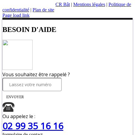
CR Bât
|
Mentions légales
|
Politique de
confidentialité
|
Plan de site
Page load link
BESOIN D'AIDE
Vous souhaitez être rappelé ?
ENVOYER
Ou appelez le :
02 99 35 16 16
formulaire de contact