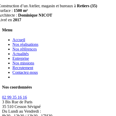
BÂTIMENT INDUSTRIEL AGRICOLE
Cohérence
Communication
2024-07-24T14:19:20+02:00
Project Description
BÂTIMENT INDUSTRIEL AGRICOLE
onstruction d’un Atelier, magasin et bureaux à
Retiers (35)
urface :
1500 m²
rchitecte :
Dominique NICOT
Livré en
2017
Menu
Accueil
Nos réalisations
Nos références
Actualités
Entreprise
Nos missions
Recrutement
Contactez-nous
Nos coordonnées