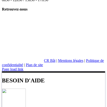
02 99 35 16 16
3 Bis Rue de Paris
35 510 Cesson Sévigné
Du Lundi au Vendredi :
8h30 - 12h30 / 13h30 - 17H30
Retrouvez-nous
CR Bât
|
Mentions légales
|
Politique de
confidentialité
|
Plan de site
Page load link
BESOIN D'AIDE