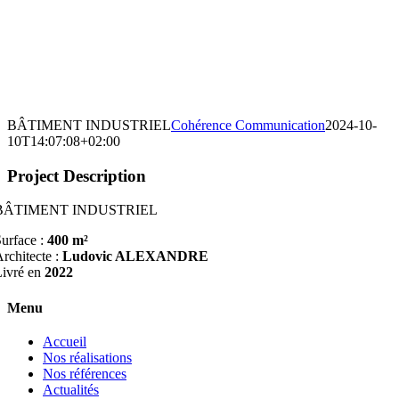
BÂTIMENT INDUSTRIEL
Cohérence Communication
2024-10-
10T14:07:08+02:00
Project Description
BÂTIMENT INDUSTRIEL
urface :
400 m²
rchitecte :
Ludovic ALEXANDRE
Livré en
2022
Menu
Accueil
Nos réalisations
Nos références
Actualités