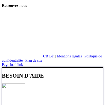
02 99 35 16 16
3 Bis Rue de Paris
35 510 Cesson Sévigné
Du Lundi au Vendredi :
8h30 - 12h30 / 13h30 - 17H30
Retrouvez-nous
CR Bât
|
Mentions légales
|
Politique de
confidentialité
|
Plan de site
Page load link
BESOIN D'AIDE