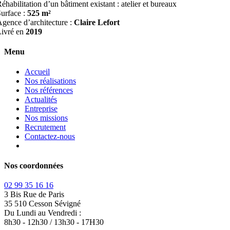
CONCESSION AUTOMOBILE PEUGEOT
Cohérence
Communication
2024-07-24T15:01:55+02:00
Project Description
CONCESSION AUTOMOBILE PEUGEOT
éhabilitation d’un bâtiment existant : atelier et bureaux
urface :
525 m²
gence d’architecture :
Claire Lefort
Livré en
2019
Menu
Accueil
Nos réalisations
Nos références
Actualités
Entreprise
Nos missions
Recrutement
Contactez-nous
Nos coordonnées