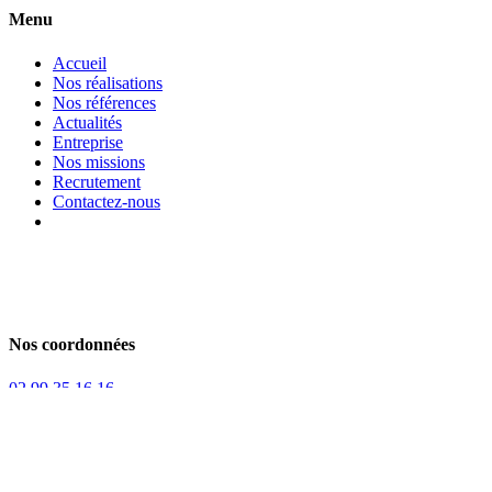
Menu
Accueil
Nos réalisations
Nos références
Actualités
Entreprise
Nos missions
Recrutement
Contactez-nous
Nos coordonnées
02 99 35 16 16
View Larger Image
3 Bis Rue de Paris
35 510 Cesson Sévigné
Du Lundi au Vendredi :
8h30 - 12h30 / 13h30 - 17H30
Retrouvez-nous