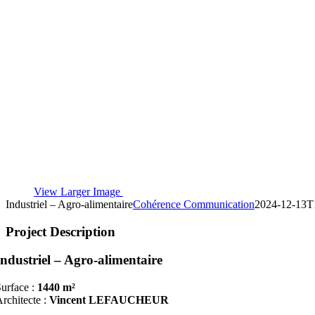
View Larger Image
Industriel – Agro-alimentaire
Cohérence Communication
2024-12-13T
Project Description
Industriel – Agro-alimentaire
urface :
1440 m²
rchitecte :
Vincent LEFAUCHEUR