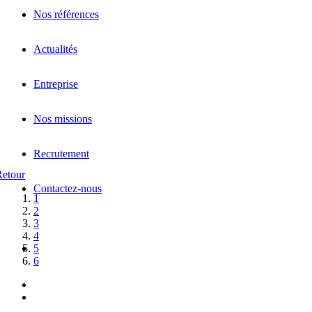
Nos références
Actualités
Entreprise
Nos missions
Recrutement
Retour
Contactez-nous
1
2
3
4
5
6