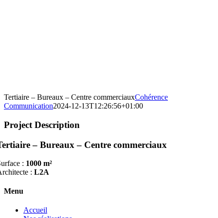
Tertiaire – Bureaux – Centre commerciaux
Cohérence
Communication
2024-12-13T12:26:56+01:00
Project Description
Tertiaire – Bureaux – Centre commerciaux
urface :
1000 m²
rchitecte :
L2A
Menu