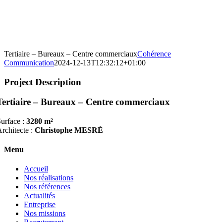
Tertiaire – Bureaux – Centre commerciaux
Cohérence
Communication
2024-12-13T12:32:12+01:00
Project Description
Tertiaire – Bureaux – Centre commerciaux
urface :
3280 m²
rchitecte :
Christophe MESRÉ
Menu
Accueil
Nos réalisations
Nos références
Actualités
Entreprise
Nos missions